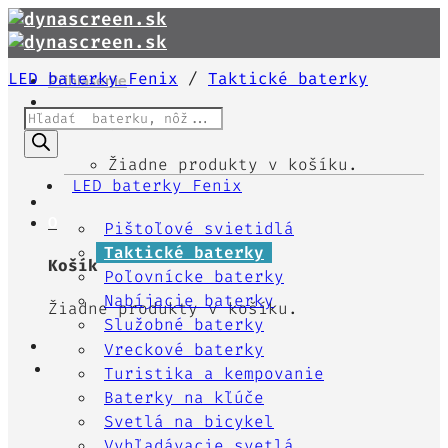
Skip
to
content
LED baterky Fenix
/
Taktické baterky
Prihlásenie
Products
Košík /
0,00
€
0
search
Žiadne produkty v košíku.
LED baterky Fenix
0
Pištoľové svietidlá
Taktické baterky
Košík
Poľovnícke baterky
Nabíjacie baterky
Žiadne produkty v košíku.
Služobné baterky
Vreckové baterky
Turistika a kempovanie
Baterky na kľúče
Svetlá na bicykel
Vyhľadávacie svetlá