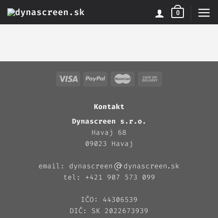
Skip
0
to
content
Kontakt
Dynascreen s.r.o.
Havaj 68
09023 Havaj
email: dynascreen
dynascreen
sk
tel: +421 907 573 099
IČO: 44306539
DIČ: SK 2022673939