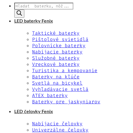
Products
search
LED baterky Fenix
Taktické baterky
Pištoľové svietidlá
Poľovnícke baterky
Nabíjacie baterky
Služobné baterky
Vreckové baterky
Turistika a kempovanie
Baterky na kľúče
Svetlá na bicykel
Vyhľadávacie svetlá
ATEX baterky
Baterky pre jaskyniarov
LED čelovky Fenix
Nabíjacie čelovky
Univerzálne čelovky