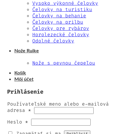
Vysoko výkonné čelovky
Čelovky na turistiku
Čelovky na behanie
Čelovky na prilbu
Čelovky pre rybárov
Horolezecké čelovky
Odolné čelovky
Nože Ruike
Nože s pevnou čepeľou
Košík
Môj účet
Prihlásenie
Používateľské meno alebo e-mailová
adresa
*
Heslo
*
Zapamätať si ma
Prihlásiť